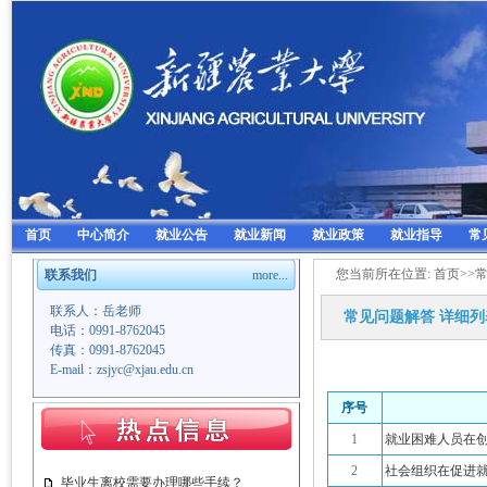
首页
中心简介
就业公告
就业新闻
就业政策
就业指导
常
您当前所在位置:
首页
>>
联系我们
more...
联系人：岳老师
常见问题解答
详细列
电话：0991-8762045
传真：0991-8762045
E-mail：zsjyc@xjau.edu.cn
序号
1
就业困难人员在
2
社会组织在促进就
毕业生离校需要办理哪些手续？