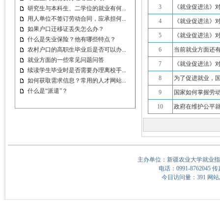
3
《就业促进法》对
研究生与本科生、二学位的就业有何...
用人单位不签订劳动合同，应承担何...
4
《就业促进法》对
如果户口迁移证丢失怎么办？
5
《就业促进法》对
什么是失业保险？他有哪些特点？
农村户口的高职生毕业后是否可以办...
6
当前就业方面还
就业方面的一些常见问题问答
7
《就业促进法》
续读学生毕业时是否需要办理离校手...
8
为了促进就业，国
如何获取需求信息？常用的人才网站...
什么是“派遣”？
9
国家如何掌握劳动
10
政府在维护公平就
主办单位：新疆农业大学就业指
电话：0991-8762045 传
今日访问量：391 网站