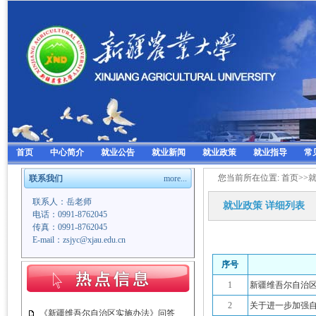
首页
中心简介
就业公告
就业新闻
就业政策
就业指导
常
您当前所在位置:
首页
>>
联系我们
more...
联系人：岳老师
就业政策
详细列表
电话：0991-8762045
传真：0991-8762045
E-mail：zsjyc@xjau.edu.cn
序号
1
新疆维吾尔自治
2
关于进一步加强
《新疆维吾尔自治区实施办法》问答