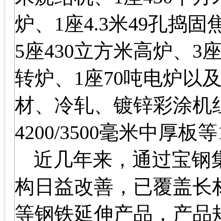
炉、
1
座
4.3
米
49
孔捣固
5
座
430
立方米
高炉、
3
转炉、
1
座
70
吨电炉以
材、冷轧、镀锌彩涂机
4200/3500
毫米中厚板等
近几年来，通过宝钢
构日益改善，
已覆盖长
等钢铁延伸产品
，产品