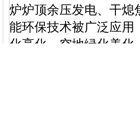
炉炉顶余压发电、干熄
能环保技术被广泛应用
化亮化、空地绿化美化
年环境治理规划，在不
生翻天覆地的变化，一
将展现在我们面前。
八钢热情欢迎你的到
电话：
0991-3893109